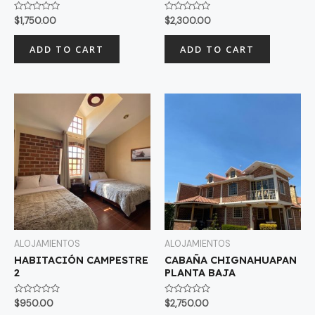
Rated
Rated
$
1,750.00
$
2,300.00
0
0
out
out
of
of
ADD TO CART
ADD TO CART
5
5
ALOJAMIENTOS
ALOJAMIENTOS
HABITACIÓN CAMPESTRE
CABAÑA CHIGNAHUAPAN
2
PLANTA BAJA
Rated
Rated
$
950.00
$
2,750.00
0
0