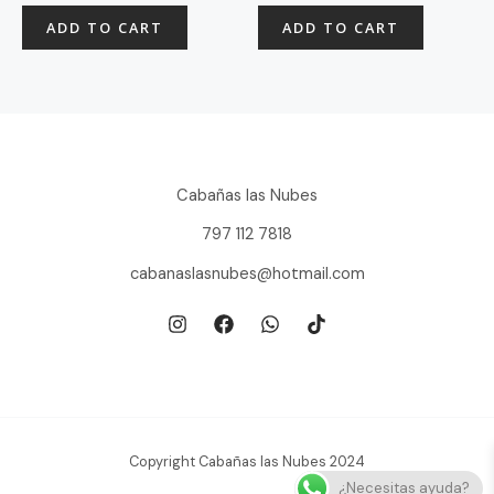
out
out
of
of
ADD TO CART
ADD TO CART
5
5
Cabañas las Nubes
797 112 7818
cabanaslasnubes@hotmail.com
Copyright Cabañas las Nubes 2024
¿Necesitas ayuda?