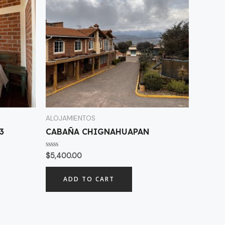
ALOJAMIENTOS
3
CABAÑA CHIGNAHUAPAN
Rated
$
5,400.00
0
out
of
ADD TO CART
5