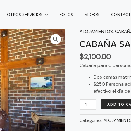
OTROS SERVICIOS
FOTOS
VIDEOS
CONTAC
ALOJAMIENTOS
,
CABAÑ
CABAÑA
SAN
CABAÑA SA
MATEO
quantity
$
2,100.00
Cabaña para 6 persona
Dos camas matrimo
$250 Persona adi
efectivo el día de
ADD TO C
Categories:
ALOJAMIENT