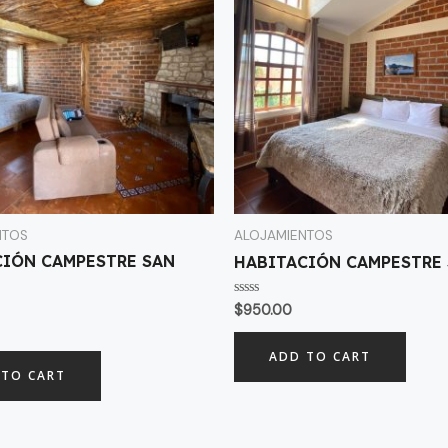
NTOS
ALOJAMIENTOS
CIÓN CAMPESTRE SAN
HABITACIÓN CAMPESTRE 
Rated
$
950.00
0
out
of
ADD TO CART
5
 TO CART