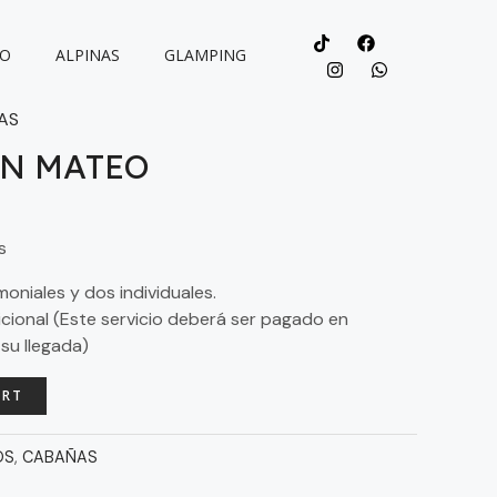
TO
ALPINAS
GLAMPING
AS
N MATEO
s
niales y dos individuales.
cional (Este servicio deberá ser pagado en
 su llegada)
ART
OS
,
CABAÑAS