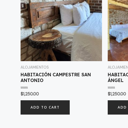
ALOJAMIENTOS
ALOJAMIE
HABITACIÓN CAMPESTRE SAN
HABITA
ANTONIO
ÁNGEL
Rated
Rated
$
1,250.00
$
1,250.00
0
0
out
out
of
of
ADD TO CART
ADD
5
5