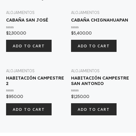
ALOJAMIENTOS
ALOJAMIENTOS
CABAÑA SAN JOSÉ
CABAÑA CHIGNAHUAPAN
Rated
Rated
$
2,300.00
$
5,400.00
0
0
out
out
of
of
ADD TO CART
ADD TO CART
5
5
ALOJAMIENTOS
ALOJAMIENTOS
HABITACIÓN CAMPESTRE
HABITACIÓN CAMPESTRE
2
SAN ANTONIO
Rated
Rated
$
950.00
$
1,250.00
0
0
out
out
of
of
ADD TO CART
ADD TO CART
5
5