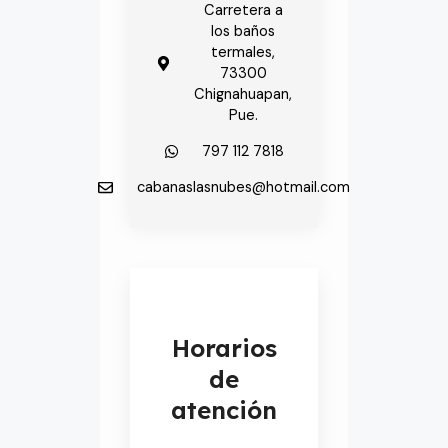
Carretera a
los baños
termales,
73300
Chignahuapan,
Pue.
797 112 7818
cabanaslasnubes@hotmail.com​
Horarios
de
atención