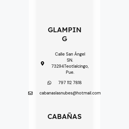
GLAMPIN
G
Calle San Ángel
SN.
73294Teotlalcingo,
Pue.
797 112 7818
cabanaslasnubes@hotmail.com​
CABAÑAS