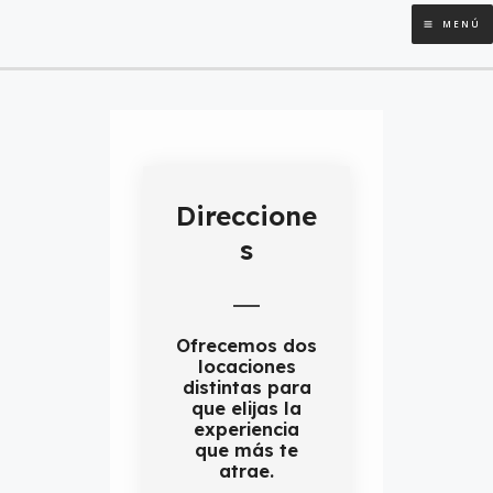
Ir
MAI
MENÚ
al
contenido
MEN
Direccione
s
Ofrecemos dos
locaciones
distintas para
que elijas la
experiencia
que más te
atrae.